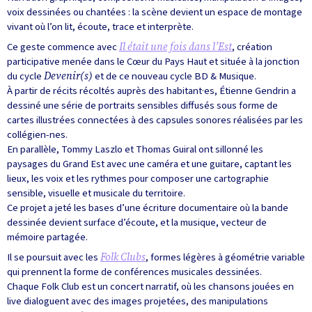
voix dessinées ou chantées : la scène devient un espace de montage
vivant où l’on lit, écoute, trace et interprète.
Ce geste commence avec
Il était une fois dans l’Est
, création
participative menée dans le Cœur du Pays Haut et située à la jonction
du cycle
Devenir(s)
et de ce nouveau cycle BD & Musique.
À partir de récits récoltés auprès des habitant·es, Étienne Gendrin a
dessiné une série de portraits sensibles diffusés sous forme de
cartes illustrées connectées à des capsules sonores réalisées par les
collégien-nes.
En parallèle, Tommy Laszlo et Thomas Guiral ont sillonné les
paysages du Grand Est avec une caméra et une guitare, captant les
lieux, les voix et les rythmes pour composer une cartographie
sensible, visuelle et musicale du territoire.
Ce projet a jeté les bases d’une écriture documentaire où la bande
dessinée devient surface d’écoute, et la musique, vecteur de
mémoire partagée.
Il se poursuit avec les
Folk Clubs
, formes légères à géométrie variable
qui prennent la forme de conférences musicales dessinées.
Chaque Folk Club est un concert narratif, où les chansons jouées en
live dialoguent avec des images projetées, des manipulations