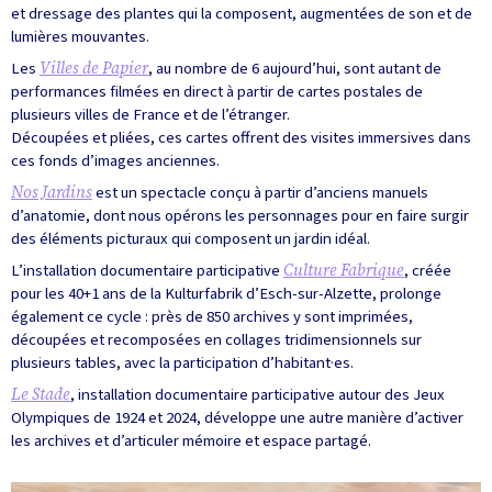
et dressage des plantes qui la composent, augmentées de son et de
lumières mouvantes.
Les
Villes de Papier
, au nombre de 6 aujourd’hui, sont autant de
performances filmées en direct à partir de cartes postales de
plusieurs villes de France et de l’étranger.
Découpées et pliées, ces cartes offrent des visites immersives dans
ces fonds d’images anciennes.
Nos Jardins
est un spectacle conçu à partir d’anciens manuels
d’anatomie, dont nous opérons les personnages pour en faire surgir
des éléments picturaux qui composent un jardin idéal.
L’installation documentaire participative
Culture Fabrique
, créée
pour les 40+1 ans de la Kulturfabrik d’Esch-sur-Alzette, prolonge
également ce cycle : près de 850 archives y sont imprimées,
découpées et recomposées en collages tridimensionnels sur
plusieurs tables, avec la participation d’habitant·es.
Le Stade
, installation documentaire participative autour des Jeux
Olympiques de 1924 et 2024, développe une autre manière d’activer
les archives et d’articuler mémoire et espace partagé.