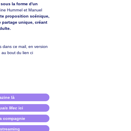
 sous la forme d'un
ine Hummel et Manuel
te proposition scénique,
e partage unique, créant
dulte.
 dans ce mail, en version
au bout du lien ci
azine là
uais Mec
ici
 la compagnie
 streaming