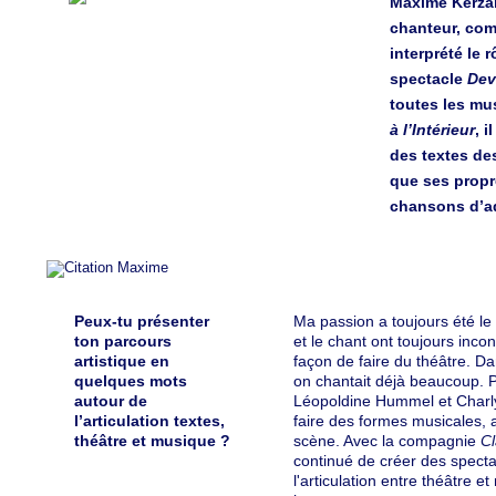
Maxime Kerza
chanteur, comp
interprété le 
spectacle
Dev
toutes les m
à l’Intérieur
, i
des textes des
que ses propr
chansons d’a
Peux-tu présenter
Ma passion a toujours été le
ton parcours
et le chant ont toujours inc
artistique en
façon de faire du théâtre. D
quelques mots
on chantait déjà beaucoup. Pu
autour de
Léopoldine Hummel et Charl
l’articulation textes,
faire des formes musicales, 
théâtre et musique ?
scène. Avec la compagnie
Cl
continué de créer des specta
l'articulation entre théâtre e