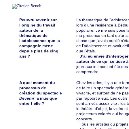
Peux-tu revenir sur
La thématique de l'adolescen
l’origine du travail
lors d’une résidence à Béthu
autour de la
populaire. Je me suis posé la
thématique de
ma présence en tant qu’artist
l’adolescence que la
chose que j’avais oublié s’ét
compagnie mène
de l'adolescence et avait déf
depuis plus de cinq
que j’étais.
ans ?
J’ai eu envie d'interroger
autour de ce qui se tisse à
journaux intimes ont été de
comprendre.
A quel moment du
Chez les ados, il y a une form
processus de
de faire un spectacle généreu
création du spectacle
vivacité, et surtout de ne pas
Devenir
la musique
par rapport à eux. Les outils
entre-t-elle ?
sont arrivés assez vite : les 
le théâtre d’objet, la vidéo e
projecteurs colorés qui bou
concerts.
Tous les artistes du projets 