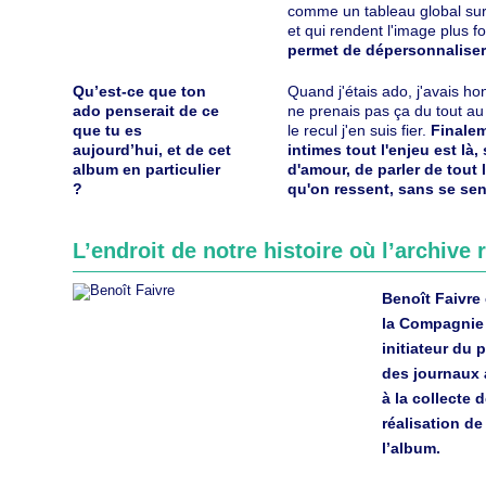
comme un tableau global sur
et qui rendent l'image plus f
permet de dépersonnaliser 
Qu’est-ce que ton
Quand j'étais ado, j'avais hon
ado penserait de ce
ne prenais pas ça du tout au
que tu es
le recul j'en suis fier.
Finalem
aujourd’hui, et de cet
intimes tout l'enjeu est là, 
album en particulier
d'amour, de parler de tout
?
qu'on ressent, sans se sent
L’endroit de notre histoire où l’archive
Benoît Faivre 
la Compagnie 
initiateur du 
des journaux a
à la collecte d
réalisation de
l’album.