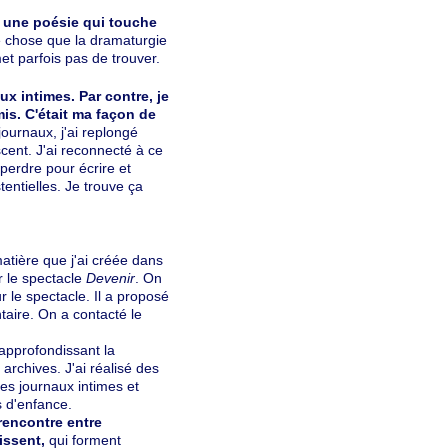
une poésie qui touche
 chose que la dramaturgie
et parfois pas de trouver.
ux intimes. Par contre, je
is. C'était ma façon de
ournaux, j'ai replongé
ent. J'ai reconnecté à ce
erdre pour écrire et
tentielles. Je trouve ça
tière que j'ai créée dans
r le spectacle
Devenir
. On
ur le spectacle. Il a proposé
aire. On a contacté le
pprofondissant la
rchives. J'ai réalisé des
es journaux intimes et
 d'enfance.
rencontre entre
issent,
qui forment