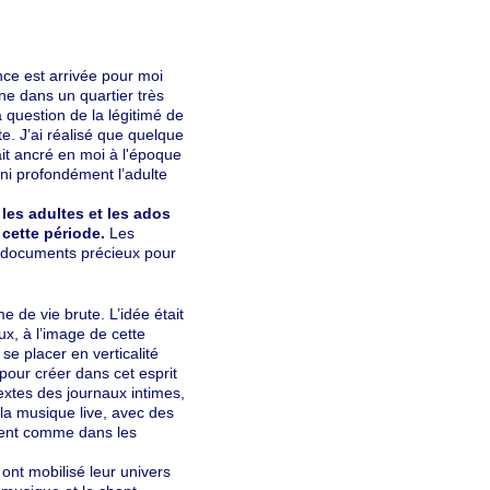
ce est arrivée pour moi
ne dans un quartier très
 question de la légitimé de
e. J’ai réalisé que quelque
ait ancré en moi à l'époque
ini profondément l’adulte
 les adultes et les ados
 cette période.
Les
s documents précieux pour
e de vie brute. L’idée était
x, à l’image de cette
 se placer en verticalité
 pour créer dans cet esprit
textes des journaux intimes,
t la musique live, avec des
gent comme dans les
ont mobilisé leur univers