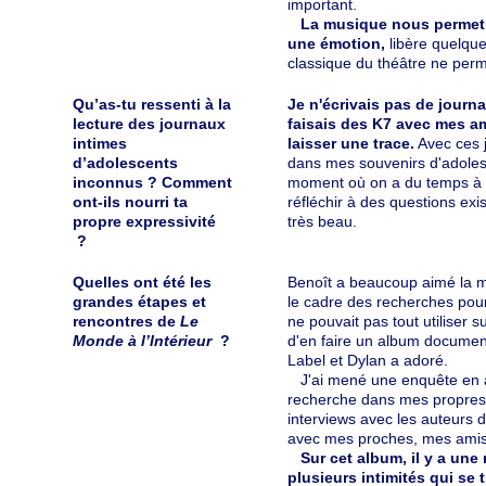
important.
La musique nous permet 
une émotion,
libère quelque
classique du théâtre ne perm
Qu’as-tu ressenti à la
Je n'écrivais pas de journa
lecture des journaux
faisais des K7 avec mes am
intimes
laisser une trace.
Avec ces j
d’adolescents
dans mes souvenirs d'adolesc
inconnus ? Comment
moment où on a du temps à p
ont-ils nourri ta
réfléchir à des questions exis
propre expressivité
très beau.
?
Quelles ont été les
Benoît a beaucoup aimé la ma
grandes étapes et
le cadre des recherches pou
rencontres de
Le
ne pouvait pas tout utiliser s
Monde à l’Intérieur
?
d'en faire un album document
Label et Dylan a adoré.
J'ai mené une enquête en a
recherche dans mes propres a
interviews avec les auteurs d
avec mes proches, mes amis
Sur cet album, il y a une 
plusieurs intimités qui se t