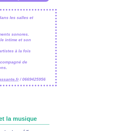
ans les salles et
ments sonores.
le intime et son
tistes à la fois
accompagné de
ons.
ssante.fr
/ 0669425956
 et la musique