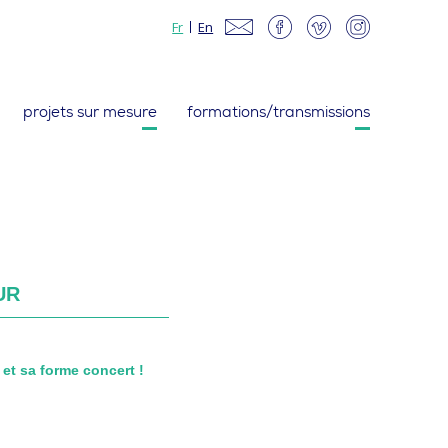
Fr
En
projets sur mesure
formations/transmissions
UR
 et sa forme concert !