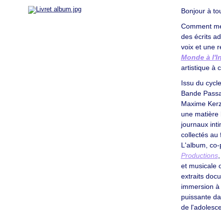
Bonjour à tou
Comment mett
des écrits a
voix et une 
Monde à l'In
artistique à 
Issu du cycl
Bande Passan
Maxime Kerz
une matière 
journaux int
collectés au 
L'album, co-
Productions
,
et musicale 
extraits doc
immersion à l
puissante d
de l'adolesc