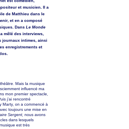
net est comédien,
ositeur et musicien. Il a
rôle de Matthieu dans le
enir
, et en a composé
usiques. Dans
Le Monde
l a mêlé des interviews,
 journaux intimes, ainsi
es enregistrements et
dos.
 théâtre. Mais la musique
onsciemment influencé ma
ans mon premier spectacle,
is j’ai rencontré
y Marty, on a commencé à
avec toujours une mise en
aire Sergent,
nous avons
cles dans lesquels
t musique est très