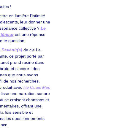
stes !
re en lumière l'intimité
dolescents, leur donner une
résonance collective ?
Le
térieur
est une réponse
cette question.
e
Devenir(s)
de cie La
te, ce projet porté par
anet prend racine dans
brute et sincère : des
imes que nous avons
fil de nos recherches.
produit avec
Hé Ouais Mec
 tisse une narration sonore
où se croisent chansons et
umentaires, offrant une
a fois sensible et
ans les questionnements
ence.