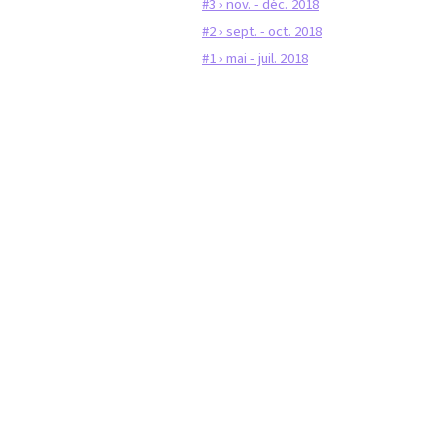
#3 › nov. - déc. 2018
#2 › sept. - oct. 2018
#1 › mai - juil. 2018