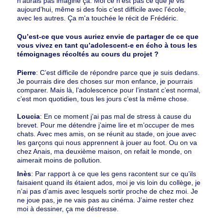
n’aurais pas imaginé ça. Moi ce n’est pas ce que je vis
aujourd’hui, même si des fois c’est difficile avec l’école,
avec les autres. Ça m'a touchée le récit de Frédéric.
Qu’est-ce que vous auriez envie de partager de ce que
vous vivez en tant qu’adolescent-e en écho à tous les
témoignages récoltés au cours du projet ?
Pierre
: C’est difficile de répondre parce que je suis dedans.
Je pourrais dire des choses sur mon enfance, je pourrais
comparer. Mais là, l’adolescence pour l’instant c’est normal,
c’est mon quotidien, tous les jours c’est la même chose.
Loucia
: En ce moment j’ai pas mal de stress à cause du
brevet. Pour me détendre j’aime lire et m’occuper de mes
chats. Avec mes amis, on se réunit au stade, on joue avec
les garçons qui nous apprennent à jouer au foot. Ou on va
chez Anais, ma deuxième maison, on refait le monde, on
aimerait moins de pollution.
Inès
: Par rapport à ce que les gens racontent sur ce qu’ils
faisaient quand ils étaient ados, moi je vis loin du collège, je
n’ai pas d’amis avec lesquels sortir proche de chez moi. Je
ne joue pas, je ne vais pas au cinéma. J’aime rester chez
moi à dessiner, ça me déstresse.