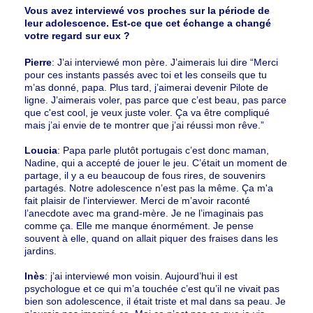
Vous avez interviewé vos proches sur la période de
leur adolescence. Est-ce que cet échange a changé
votre regard sur eux ?
Pierre
: J’ai interviewé mon père. J’aimerais lui dire “Merci
pour ces instants passés avec toi et les conseils que tu
m’as donné, papa. Plus tard, j’aimerai devenir Pilote de
ligne. J’aimerais voler, pas parce que c’est beau, pas parce
que c'est cool, je veux juste voler. Ça va être compliqué
mais j’ai envie de te montrer que j’ai réussi mon rêve.”
Loucia
: Papa parle plutôt portugais c’est donc maman,
Nadine, qui a accepté de jouer le jeu. C’était un moment de
partage, il y a eu beaucoup de fous rires, de souvenirs
partagés. Notre adolescence n’est pas la même. Ça m'a
fait plaisir de l'interviewer. Merci de m’avoir raconté
l’anecdote avec ma grand-mère. Je ne l’imaginais pas
comme ça. Elle me manque énormément. Je pense
souvent à elle, quand on allait piquer des fraises dans les
jardins.
Inès
: j’ai interviewé mon voisin. Aujourd’hui il est
psychologue et ce qui m’a touchée c’est qu’il ne vivait pas
bien son adolescence, il était triste et mal dans sa peau. Je