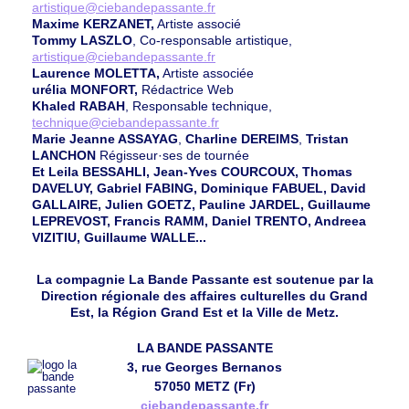
artistique@ciebandepassante.fr
Maxime KERZANET,
Artiste associé
Tommy LASZLO
, Co-responsable artistique,
artistique@ciebandepassante.fr
Laurence MOLETTA,
Artiste associée
urélia MONFORT,
Rédactrice Web
Khaled RABAH
, Responsable technique,
technique@ciebandepassante.fr
Marie Jeanne ASSAYAG
,
Charline DEREIMS
,
Tristan
LANCHON
Régisseur·ses de tournée
Et Leila BESSAHLI, Jean-Yves COURCOUX, Thomas
DAVELUY, Gabriel FABING, Dominique FABUEL, David
GALLAIRE, Julien GOETZ, Pauline JARDEL, Guillaume
LEPREVOST, Francis RAMM, Daniel TRENTO, Andreea
VIZITIU, Guillaume WALLE...
La compagnie La Bande Passante est soutenue par la
Direction régionale des affaires culturelles du Grand
Est, la Région Grand Est et la Ville de Metz.
LA BANDE PASSANTE
3, rue Georges Bernanos
57050 METZ (Fr)
ciebandepassante.fr