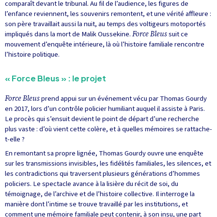
comparaît devant le tribunal. Au fil de l’audience, les figures de
l’enfance reviennent, les souvenirs remontent, et une vérité affleure :
son père travaillait aussi la nuit, au temps des voltigeurs motoportés
impliqués dans la mort de Malik Oussekine.
Force Bleus
suit ce
mouvement d’enquête intérieure, là où l’histoire familiale rencontre
l’histoire politique.
« Force Bleus » : le projet
Force Bleus
prend appui sur un événement vécu par Thomas Gourdy
en 2017, lors d’un contrôle policier humiliant auquel il assiste à Paris.
Le procès qui s’ensuit devient le point de départ d’une recherche
plus vaste : d’où vient cette colère, et à quelles mémoires se rattache-
t-elle ?
En remontant sa propre lignée, Thomas Gourdy ouvre une enquête
sur les transmissions invisibles, les fidélités familiales, les silences, et
les contradictions qui traversent plusieurs générations d’hommes
policiers. Le spectacle avance à la lisière du récit de soi, du
témoignage, de l’archive et de l’histoire collective. Il interroge la
manière dont l’intime se trouve travaillé par les institutions, et
comment une mémoire familiale peut contenir, à son insu, une part