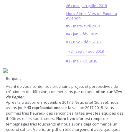
#6 › mai-juin-juillet 2019
Hors-Série : Vies de Papier à
Avignon !
#5 › mars-avril 2019
#4 › jan. - fév. 2019
#3 › nov. - déc. 2018
#2 › sept. - oct. 2018
#1 › mai - juil. 2018
Bonjour,
Avant de vous conter nos prochains projets et perspectives de
création et de diffusion, commençons par un petit
bilan sur
Vies
de Papier
.
Après la création en novembre 2017 à Neuchâtel (Suisse), nous
avons joué
sur la saison 2017-2018. Nous
43 représentations
sommes très heureux des rencontres faites avec les équipes des
théâtres et les spectateurs.
est rempli de
Notre livre d'or
témoignages très touchants et nous avons déjà commencé un
second cahier. Voici ici un pdf en téléchargement avec quelques-