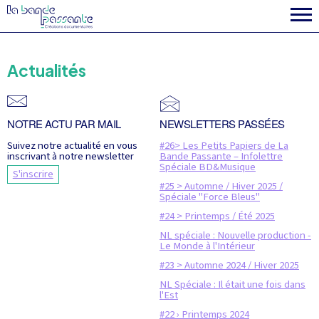
la fabrique
Actualités
NOTRE ACTU PAR MAIL
NEWSLETTERS PASSÉES
Suivez notre actualité en vous
#26> Les Petits Papiers de La
inscrivant à notre newsletter
Bande Passante – Infolettre
Spéciale BD&Musique
S'inscrire
#25 > Automne / Hiver 2025 /
Spéciale "Force Bleus"
#24 > Printemps / Été 2025
NL spéciale : Nouvelle production -
Le Monde à l'Intérieur
#23 > Automne 2024 / Hiver 2025
NL Spéciale : Il était une fois dans
l'Est
#22 › Printemps 2024