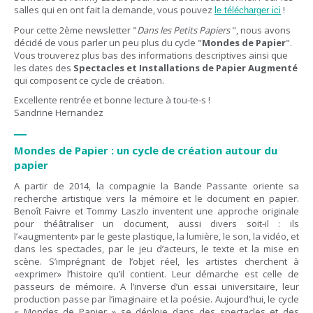
salles qui en ont fait la demande, vous pouvez
!
le télécharger ici
Pour cette 2ème newsletter "
Dans les Petits Papiers
", nous avons
décidé de vous parler un peu plus du cycle "
Mondes de Papier
".
Vous trouverez plus bas des informations descriptives ainsi que
les dates des
Spectacles et Installations de Papier Augmenté
qui composent ce cycle de création.
Excellente rentrée et bonne lecture à tou-te-s !
Sandrine Hernandez
—
Mondes de Papier : un cycle de création autour du
papier
A partir de 2014, la compagnie la Bande Passante oriente sa
recherche artistique vers la mémoire et le document en papier.
Benoît Faivre et Tommy Laszlo inventent une approche originale
pour théâtraliser un document, aussi divers soit-il : ils
l’«augmentent» par le geste plastique, la lumière, le son, la vidéo, et
dans les spectacles, par le jeu d’acteurs, le texte et la mise en
scène. S’imprégnant de l’objet réel, les artistes cherchent à
«exprimer» l’histoire qu’il contient. Leur démarche est celle de
passeurs de mémoire. A l’inverse d’un essai universitaire, leur
production passe par l’imaginaire et la poésie. Aujourd’hui, le cycle
« Mondes de Papier » se déploie dans des spectacles et des