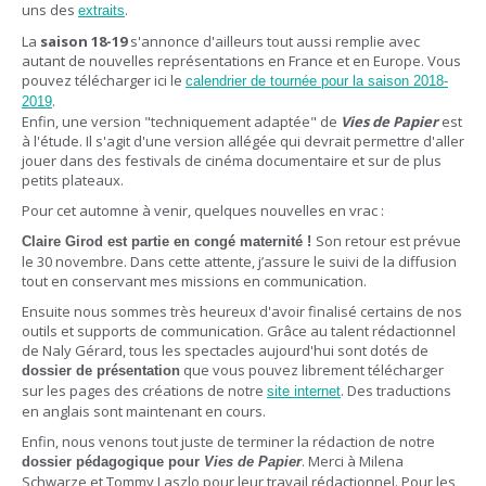
uns des
.
extraits
La
saison 18-19
s'annonce d'ailleurs tout aussi remplie avec
autant de nouvelles représentations en France et en Europe. Vous
pouvez télécharger ici le
calendrier de tournée pour la saison 2018-
.
2019
Enfin, une version "techniquement adaptée" de
Vies de Papier
est
à l'étude. Il s'agit d'une version allégée qui devrait permettre d'aller
jouer dans des festivals de cinéma documentaire et sur de plus
petits plateaux.
Pour cet automne à venir, quelques nouvelles en vrac :
Son retour est prévue
Claire Girod est partie en congé maternité !
le 30 novembre. Dans cette attente, j’assure le suivi de la diffusion
tout en conservant mes missions en communication.
Ensuite nous sommes très heureux d'avoir finalisé certains de nos
outils et supports de communication. Grâce au talent rédactionnel
de Naly Gérard, tous les spectacles aujourd'hui sont dotés de
que vous pouvez librement télécharger
dossier de présentation
sur les pages des créations de notre
. Des traductions
site internet
en anglais sont maintenant en cours.
Enfin, nous venons tout juste de terminer la rédaction de notre
. Merci à Milena
dossier pédagogique pour
Vies de Papier
Schwarze et Tommy Laszlo pour leur travail rédactionnel. Pour les