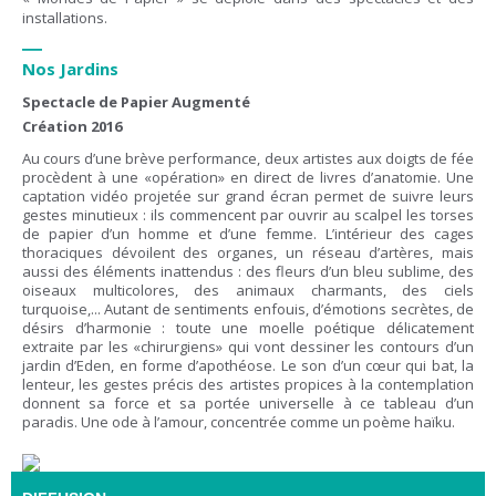
installations.
—
Nos Jardins
Spectacle de Papier Augmenté
Création 2016
Au cours d’une brève performance, deux artistes aux doigts de fée
procèdent à une «opération» en direct de livres d’anatomie. Une
captation vidéo projetée sur grand écran permet de suivre leurs
gestes minutieux : ils commencent par ouvrir au scalpel les torses
de papier d’un homme et d’une femme. L’intérieur des cages
thoraciques dévoilent des organes, un réseau d’artères, mais
aussi des éléments inattendus : des fleurs d’un bleu sublime, des
oiseaux multicolores, des animaux charmants, des ciels
turquoise,... Autant de sentiments enfouis, d’émotions secrètes, de
désirs d’harmonie : toute une moelle poétique délicatement
extraite par les «chirurgiens» qui vont dessiner les contours d’un
jardin d’Eden, en forme d’apothéose. Le son d’un cœur qui bat, la
lenteur, les gestes précis des artistes propices à la contemplation
donnent sa force et sa portée universelle à ce tableau d’un
paradis. Une ode à l’amour, concentrée comme un poème haïku.