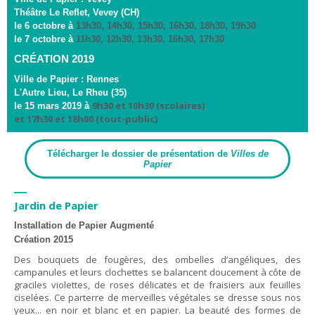
Théâtre Le Reflet, Vevey (CH)
le 6 octobre à
13h30, 14h30, 15h30, 16h30, 18h30, 19h30
le 7 octobre à
11h30, 12h30, 13h30, 16h30, 17h30
CRÉATION 2019
Ville de Papier : Rennes
L'Autre Lieu, Le Rheu (35)
9h30 et 10h30 (scolaires)
le 15 mars 2019 à
et 17h30 et 18h00 (tout-public)
Télécharger le dossier de présentation de
Villes de
Papier
—
Jardin de Papier
Installation de Papier Augmenté
Création 2015
Des bouquets de fougères, des ombelles d’angéliques, des
campanules et leurs clochettes se balancent doucement à côte de
graciles violettes, de roses délicates et de fraisiers aux feuilles
ciselées. Ce parterre de merveilles végétales se dresse sous nos
yeux... en noir et blanc et en papier. La beauté des formes de