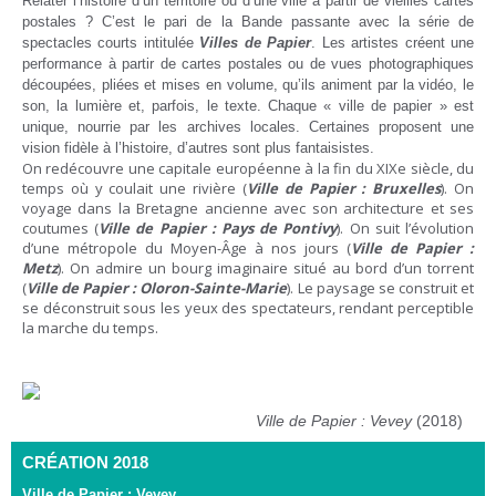
Relater l’histoire d’un territoire ou d’une ville à partir de vieilles cartes
postales ? C’est le pari de la Bande passante avec la série de
spectacles courts intitulée
Villes de Papier
. Les artistes créent une
performance à partir de cartes postales ou de vues photographiques
découpées, pliées et mises en volume, qu’ils animent par la vidéo, le
son, la lumière et, parfois, le texte. Chaque « ville de papier » est
unique, nourrie par les archives locales. Certaines proposent une
vision fidèle à l’histoire, d’autres sont plus fantaisistes.
On redécouvre une capitale européenne à la fin du XIXe siècle, du
temps où y coulait une rivière (
Ville de Papier : Bruxelles
). On
voyage dans la Bretagne ancienne avec son architecture et ses
coutumes (
Ville de Papier : Pays de Pontivy
). On suit l’évolution
d’une métropole du Moyen-Âge à nos jours (
Ville de Papier :
Metz
). On admire un bourg imaginaire situé au bord d’un torrent
(
Ville de Papier : Oloron-Sainte-Marie
). Le paysage se construit et
se déconstruit sous les yeux des spectateurs, rendant perceptible
la marche du temps.
Ville de Papier : Vevey
(2018)
CRÉATION 2018
Ville de Papier : Vevey