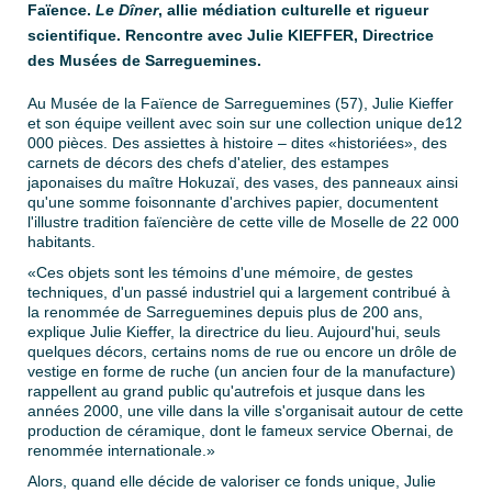
Faïence.
Le Dîner
, allie médiation culturelle et rigueur
scientifique. Rencontre avec Julie KIEFFER, Directrice
des Musées de Sarreguemines.
Au Musée de la Faïence de Sarreguemines (57), Julie Kieffer
et son équipe veillent avec soin sur une collection unique de12
000 pièces. Des assiettes à histoire – dites «historiées», des
carnets de décors des chefs d'atelier, des estampes
japonaises du maître Hokuzaï, des vases, des panneaux ainsi
qu'une somme foisonnante d'archives papier, documentent
l'illustre tradition faïencière de cette ville de Moselle de 22 000
habitants.
«Ces objets sont les témoins d'une mémoire, de gestes
techniques, d'un passé industriel qui a largement contribué à
la renommée de Sarreguemines depuis plus de 200 ans,
explique Julie Kieffer, la directrice du lieu. Aujourd'hui, seuls
quelques décors, certains noms de rue ou encore un drôle de
vestige en forme de ruche (un ancien four de la manufacture)
rappellent au grand public qu'autrefois et jusque dans les
années 2000, une ville dans la ville s'organisait autour de cette
production de céramique, dont le fameux service Obernai, de
renommée internationale.»
Alors, quand elle décide de valoriser ce fonds unique, Julie