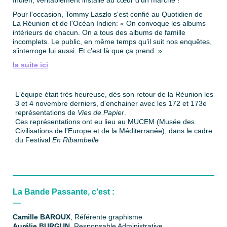
Pour l'occasion, Tommy Laszlo s'est confié au Quotidien de
La Réunion et de l'Océan Indien: « On convoque les albums
intérieurs de chacun. On a tous des albums de famille
incomplets. Le public, en même temps qu’il suit nos enquêtes,
s’interroge lui aussi. Et c’est là que ça prend. »
la suite ici
L'équipe était très heureuse, dés son retour de la Réunion les
3 et 4 novembre derniers, d'enchainer avec les 172 et 173e
représentations de
Vies de Papier
.
Ces représentations ont eu lieu au MUCEM (Musée des
Civilisations de l'Europe et de la Méditerranée), dans le cadre
du Festival
En Ribambelle
La Bande Passante, c'est :
—
Camille BAROUX
,
Référente graphisme
Aurélie BURGUN
, Responsable Administrative,