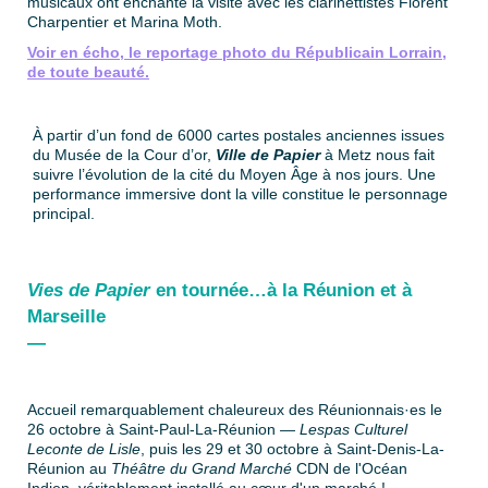
musicaux ont enchanté la visite avec les clarinettistes Florent
Charpentier et Marina Moth.
Voir en écho,
le reportage photo
du Républicain Lorrain,
de toute beauté.
À partir d’un fond de 6000 cartes postales anciennes issues
du Musée de la Cour d’or,
Ville de Papier
à Metz nous fait
suivre l’évolution de la cité du Moyen Âge à nos jours. Une
performance immersive dont la ville constitue le personnage
principal.
Vies de Papier
en tournée…à la Réunion et à
Marseille
—
Accueil remarquablement chaleureux des Réunionnais·es le
26 octobre à Saint-Paul-La-Réunion —
Lespas Culturel
Leconte de Lisle
, puis les 29 et 30 octobre à Saint-Denis-La-
Réunion au
Théâtre du Grand Marché
CDN de l'Océan
Indien, véritablement installé au cœur d'un marché !