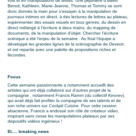
voix et en manipulations de textes. Une pépinière d’idées!
Benoit, Kathleen, Marie-Jeanne, Thomas et Tommy se sont
donc donnés la main pour s’essayer à la manipulation de
journaux intimes en direct, à des lectures de lettres au plateau,
expérimenter des essais visuels en tous genres, du dessin en
direct mélangé à l’écriture à deux mains, du mapping de
documents, de la manipulation d’objet. Chercher l’écriture
scénique a été l’enjeu de la semaine . Au final l’équipe a
développé les grandes lignes de la scénographie de
Devenir
,
et est repartie avec une palette de propositions riches et
fécondes.
Focus
Cette semaine passionnante a notamment accueilli des
artistes qui ont déjà collaboré sur d’autres projet de la
compagnie , notamment Francis Ramm (du collectif Kinorev),
qui avait déjà fait profiter la compagnie de ses talents et de
son riche univers sur
Cockpit Cuisine
. Pour cette cession
alsacienne, Francis a endossé son rôle de créateur video,
inspirant sans cesse les manipulations plateaux par ses
dispositifs vidéos ingénieux !
Et…. breaking news