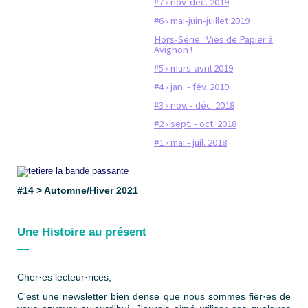
#7 › nov-déc. 2019
#6 › mai-juin-juillet 2019
Hors-Série : Vies de Papier à
Avignon !
#5 › mars-avril 2019
#4 › jan. - fév. 2019
#3 › nov. - déc. 2018
#2 › sept. - oct. 2018
#1 › mai - juil. 2018
#14 > Automne/Hiver 2021
Une Histoire au présent
—
Cher·es lecteur·rices,
C'est une newsletter bien dense que nous sommes fièr·es de