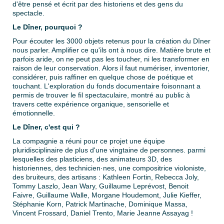
d'être pensé et écrit par des historiens et des gens du
spectacle.
Le Dîner, pourquoi ?
Pour écouter les 3000 objets retenus pour la création du Dîner
nous parler. Amplifier ce qu'ils ont à nous dire. Matière brute et
parfois aride, on ne peut pas les toucher, ni les transformer en
raison de leur conservation. Alors il faut numériser, inventorier,
considérer, puis raffiner en quelque chose de poétique et
touchant. L'exploration du fonds documentaire foisonnant a
permis de trouver le fil spectaculaire, montré au public à
travers cette expérience organique, sensorielle et
émotionnelle.
Le Dîner, c'est qui ?
La compagnie a réuni pour ce projet une équipe
pluridisciplinaire de plus d'une vingtaine de personnes. parmi
lesquelles des plasticiens, des animateurs 3D, des
historiennes, des technicien·nes, une compositrice violoniste,
des bruiteurs, des artisans : Kathleen Fortin, Rebecca Joly,
Tommy Laszlo, Jean Wary, Guillaume Leprévost, Benoit
Faivre, Guillaume Walle, Morgane Houdemont, Julie Kieffer,
Stéphanie Korn, Patrick Martinache, Dominique Massa,
Vincent Frossard, Daniel Trento, Marie Jeanne Assayag !