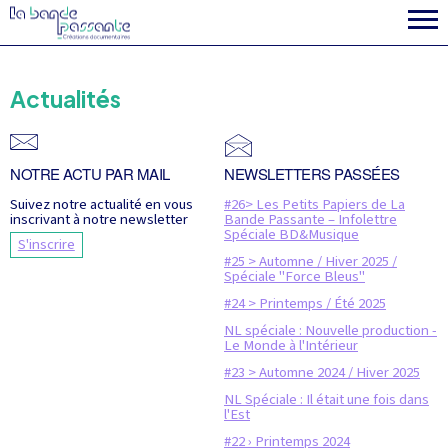
la fabrique
Actualités
NOTRE ACTU PAR MAIL
NEWSLETTERS PASSÉES
Suivez notre actualité en vous
#26> Les Petits Papiers de La
inscrivant à notre newsletter
Bande Passante – Infolettre
Spéciale BD&Musique
S'inscrire
#25 > Automne / Hiver 2025 /
Spéciale "Force Bleus"
#24 > Printemps / Été 2025
NL spéciale : Nouvelle production -
Le Monde à l'Intérieur
#23 > Automne 2024 / Hiver 2025
NL Spéciale : Il était une fois dans
l'Est
#22 › Printemps 2024