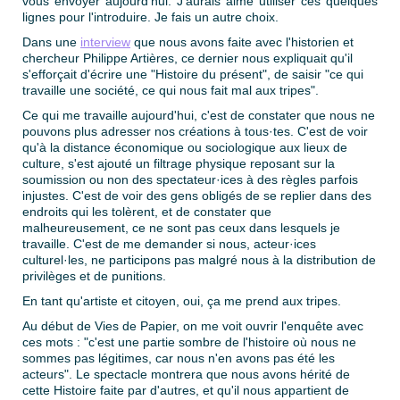
vous envoyer aujourd'hui. J'aurais aimé utiliser ces quelques
lignes pour l'introduire. Je fais un autre choix.
Dans une
interview
que nous avons faite avec l'historien et
chercheur Philippe Artières, ce dernier nous expliquait qu'il
s'efforçait d'écrire une "Histoire du présent", de saisir "ce qui
travaille une société, ce qui nous fait mal aux tripes".
Ce qui me travaille aujourd'hui, c'est de constater que nous ne
pouvons plus adresser nos créations à tous·tes. C'est de voir
qu'à la distance économique ou sociologique aux lieux de
culture, s'est ajouté un filtrage physique reposant sur la
soumission ou non des spectateur·ices à des règles parfois
injustes. C'est de voir des gens obligés de se replier dans des
endroits qui les tolèrent, et de constater que
malheureusement, ce ne sont pas ceux dans lesquels je
travaille. C'est de me demander si nous, acteur·ices
culturel·les, ne participons pas malgré nous à la distribution de
privilèges et de punitions.
En tant qu'artiste et citoyen, oui, ça me prend aux tripes.
Au début de Vies de Papier, on me voit ouvrir l'enquête avec
ces mots : "c'est une partie sombre de l'histoire où nous ne
sommes pas légitimes, car nous n'en avons pas été les
acteurs". Le spectacle montrera que nous avons hérité de
cette Histoire faite par d'autres, et qu'il nous appartient de