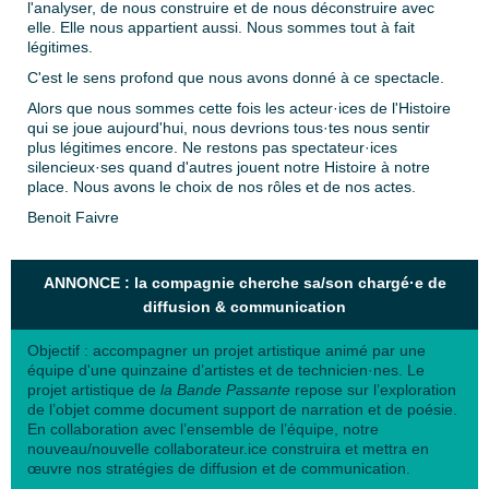
l'analyser, de nous construire et de nous déconstruire avec
elle. Elle nous appartient aussi. Nous sommes tout à fait
légitimes.
C'est le sens profond que nous avons donné à ce spectacle.
Alors que nous sommes cette fois les acteur·ices de l'Histoire
qui se joue aujourd'hui, nous devrions tous·tes nous sentir
plus légitimes encore. Ne restons pas spectateur·ices
silencieux·ses quand d'autres jouent notre Histoire à notre
place. Nous avons le choix de nos rôles et de nos actes.
Benoit Faivre
ANNONCE : la compagnie cherche sa/son chargé·e de
diffusion & communication
Objectif : accompagner un projet artistique animé par une
équipe d'une quinzaine d’artistes et de technicien·nes. Le
projet artistique de
la Bande Passante
repose sur l’exploration
de l’objet comme document support de narration et de poésie.
En collaboration avec l’ensemble de l’équipe, notre
nouveau/nouvelle collaborateur.ice construira et mettra en
œuvre nos stratégies de diffusion et de communication.