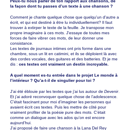
Peux-tu nous parler de ton rapport aux chansons, de
la façon dont tu passes d’un texte à une chanson ?
Comment je chante quelque chose que quelqu'un d'autre a
écrit, et qui est destiné à être lu individuellement? Il faut
trouver à extirper le texte de la feuille. Je transpose mon
propre imaginaire à ces mots. J'essaye de toutes mes
forces de faire vibrer ces mots, de leur donner une
consistance.
Les textes de journaux intimes ont pris forme dans une
chambre, sous un lit en catimini, et ils se déploient là avec
des cordes vocales, des guitares et des batteries. Et je me
dis :
ces textes ont vraiment un destin incroyable.
A quel moment es-tu entrée dans le projet Le monde à
l’intérieur ? Qu’a-t-il de singulier pour toi ?
J’ai été éblouie par les textes que j'ai lus autour de
Devenir
.
Et j’ai adoré reconvoquer quelque chose de l’adolescence.
C'était fascinant pour moi d’imaginer les personnes qui
avaient écrit ces textes. Puis les mettre de côté pour
vraiment profiter de la poésie pure des mots. C’était
comme un dialogue avec les ados qu’on est encore
aujourd’hui.
J’ai proposé de faire une chanson à la Lana Del Rey