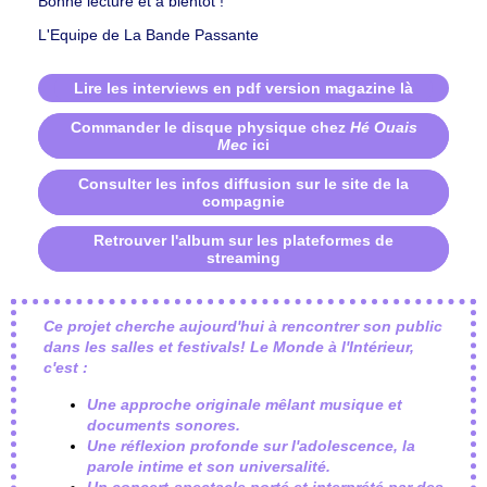
Bonne lecture et à bientôt !
L'Equipe de La Bande Passante
Lire les interviews en pdf version magazine là
Commander le disque physique chez
Hé Ouais
Mec
ici
Consulter les infos diffusion sur le site de la
compagnie
Retrouver l'album sur les plateformes de
streaming
Ce projet cherche aujourd'hui à rencontrer son public
dans les salles et festivals! Le Monde à l'Intérieur,
c'est :
Une approche originale mêlant musique et
documents sonores.
Une réflexion profonde sur l'adolescence, la
parole intime et son universalité.
Un concert-spectacle porté et interprété par des