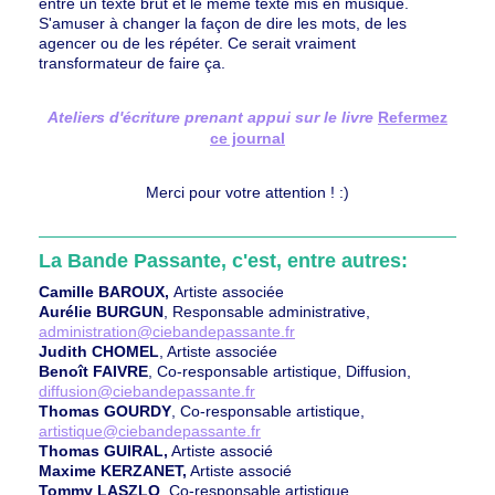
entre un texte brut et le même texte mis en musique.
S'amuser à changer la façon de dire les mots, de les
agencer ou de les répéter. Ce serait vraiment
transformateur de faire ça.
Ateliers d'écriture prenant appui sur le livre
Refermez
ce journal
Merci pour votre attention ! :)
La Bande Passante, c'est, entre autres:
Camille BAROUX,
Artiste associée
Aurélie BURGUN
, Responsable administrative,
administration@ciebandepassante.fr
Judith CHOMEL
, Artiste associée
Benoît FAIVRE
, Co-responsable artistique, Diffusion,
diffusion@ciebandepassante.fr
Thomas GOURDY
, Co-responsable artistique,
artistique@ciebandepassante.fr
Thomas GUIRAL,
Artiste associé
Maxime KERZANET,
Artiste associé
Tommy LASZLO
, Co-responsable artistique,