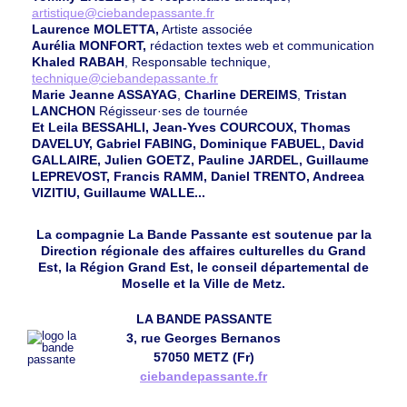
artistique@ciebandepassante.fr
Laurence MOLETTA,
Artiste associée
Aurélia MONFORT,
rédaction textes web et communication
Khaled RABAH
, Responsable technique,
technique@ciebandepassante.fr
Marie Jeanne ASSAYAG
,
Charline DEREIMS
,
Tristan
LANCHON
Régisseur·ses de tournée
Et Leila BESSAHLI, Jean-Yves COURCOUX, Thomas
DAVELUY, Gabriel FABING, Dominique FABUEL, David
GALLAIRE, Julien GOETZ, Pauline JARDEL, Guillaume
LEPREVOST, Francis RAMM, Daniel TRENTO, Andreea
VIZITIU, Guillaume WALLE...
La compagnie La Bande Passante est soutenue par la
Direction régionale des affaires culturelles du Grand
Est, la Région Grand Est, le conseil départemental de
Moselle et la Ville de Metz.
LA BANDE PASSANTE
3, rue Georges Bernanos
57050 METZ (Fr)
ciebandepassante.fr