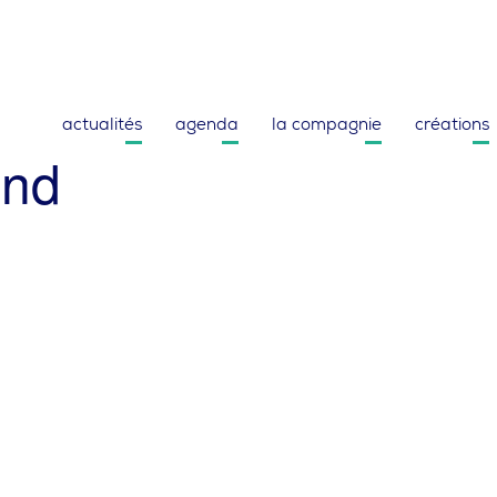
Newsletter
Facebook
Vimeo
Instagram
actualités
agenda
la compagnie
créations
und